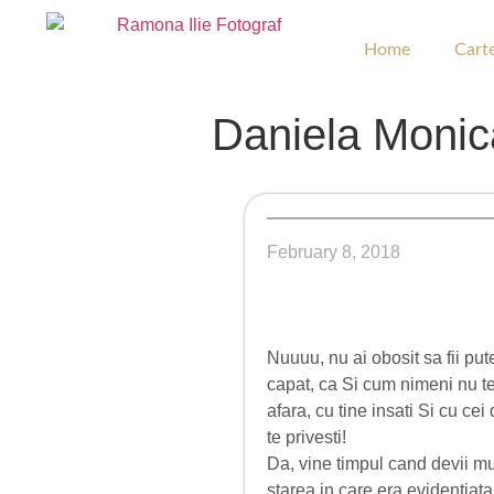
Home
Cart
Daniela Monic
February 8, 2018
Nuuuu, nu ai obosit sa fii pu
capat, ca Si cum nimeni nu te-a
afara, cu tine insati Si cu c
te privesti!
Da, vine timpul cand devii mu
starea in care era evidentiata