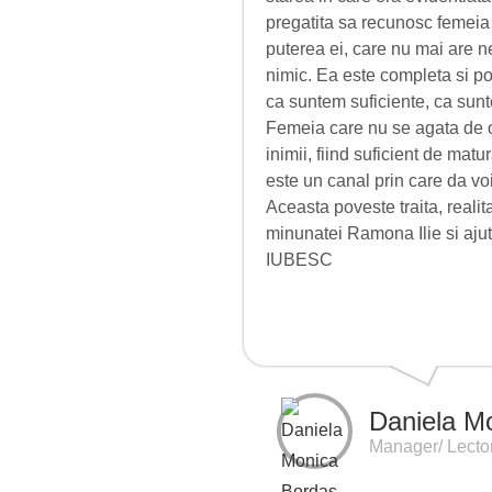
pregatita sa recunosc femeia d
puterea ei, care nu mai are n
nimic. Ea este completa si poa
ca suntem suficiente, ca sunt
Femeia care nu se agata de oa
inimii, fiind suficient de mat
este un canal prin care da voi
Aceasta poveste traita, realita
minunatei Ramona Ilie si ajut
IUBESC
Daniela M
Manager/ Lector