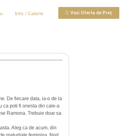
Vezi Oferta de Preţ
iu
Info / Galerie
e. De fiecare data, ia-o de la
u ca poti fi onesta din cale-a
 spuse Ramona. Trebuie doar sa
i asta. Aleg ca de acum, din
de maturitate feminina, fiind