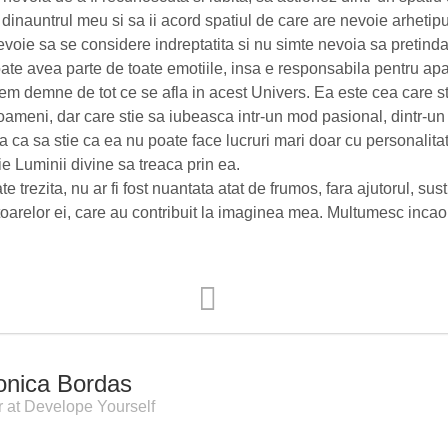
inauntrul meu si sa ii acord spatiul de care are nevoie arhetipul
evoie sa se considere indreptatita si nu simte nevoia sa pretin
te avea parte de toate emotiile, insa e responsabila pentru apari
em demne de tot ce se afla in acest Univers. Ea este cea care s
meni, dar care stie sa iubeasca intr-un mod pasional, dintr-un 
ura ca sa stie ca ea nu poate face lucruri mari doar cu personalita
e Luminii divine sa treaca prin ea.
te trezita, nu ar fi fost nuantata atat de frumos, fara ajutorul, su
oarelor ei, care au contribuit la imaginea mea. Multumesc incao d
onica Bordas
 at Develope Yourself