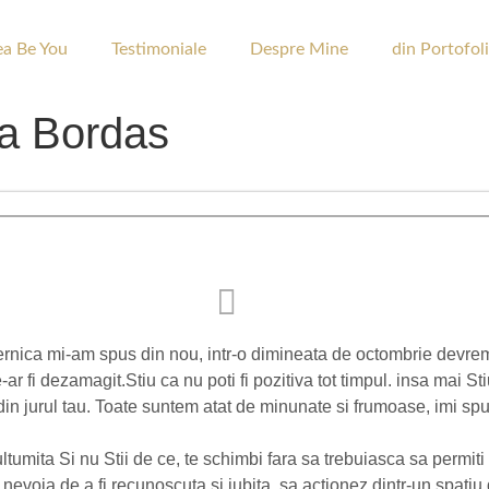
ea Be You
Testimoniale
Despre Mine
din Portofol
a Bordas
ternica mi-am spus din nou, intr-o dimineata de octombrie devrem
r fi dezamagit.Stiu ca nu poti fi pozitiva tot timpul. insa mai Sti
ei din jurul tau. Toate suntem atat de minunate si frumoase, imi
ltumita Si nu Stii de ce, te schimbi fara sa trebuiasca sa permit
 nevoia de a fi recunoscuta si iubita, sa actionez dintr-un spatiu 